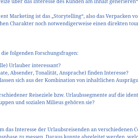
ize über das Interesse des Kunden am Inhalt generieren“
ent Marketing ist das „Storytelling“, also das Verpacken vo
chen Charakter noch notwendigerweise einen direkten tour
die folgenden Forschungsfragen:
lle) Urlauber interessant?
te, Absender, Tonalität, Ansprache) finden Interesse?
lassen sich aus der Kombination von inhaltlichen Ausprä
rschiedener Reiseziele bzw. Urlaubssegmente auf die iden
ppen und sozialen Milieus gehören sie?
um das Interesse der Urlaubsreisenden an verschiedenen C
onsphase zu messen. Daraus konnte abgeleitet werden, we