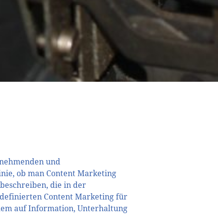
zunehmenden und
Linie, ob man Content Marketing
 beschreiben, die in der
definierten Content Marketing für
lem auf Information, Unterhaltung