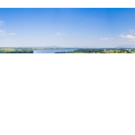
RA Satelliten
Vertiefend zur Reiseanalyse führt die
Forschungsgemeinschaft weitere Studien zu
reiserelevanten Themen durch. Die RA Business