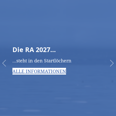
Die RA 2027…
...steht in den Startlöchern
PREVIOUS
N
ALLE INFORMATIONEN