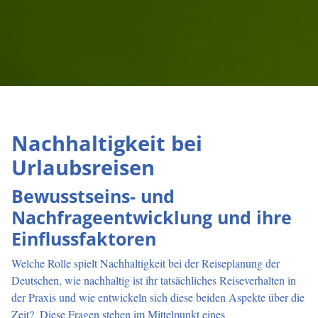
Nachhaltigkeit bei
Urlaubsreisen
Bewusstseins- und
Nachfrageentwicklung und ihre
Einflussfaktoren
Welche Rolle spielt Nachhaltigkeit bei der Reiseplanung der
Deutschen, wie nachhaltig ist ihr tatsächliches Reiseverhalten in
der Praxis und wie entwickeln sich diese beiden Aspekte über die
Zeit? Diese Fragen stehen im Mittelpunkt eines