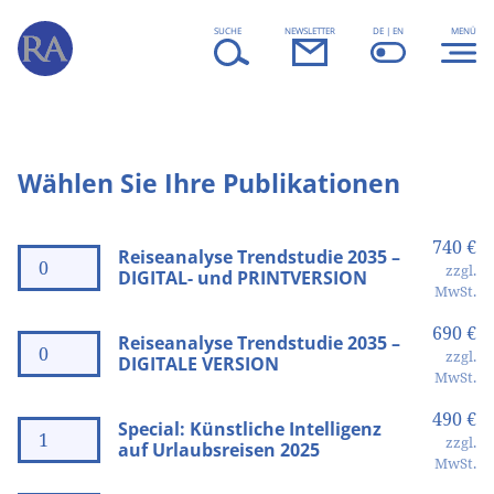
Skip to content
SUCHE
NEWSLETTER
DE | EN
MENÜ
Wählen Sie Ihre Publikationen
740 €
Reiseanalyse Trendstudie 2035 –
zzgl.
DIGITAL- und PRINTVERSION
MwSt.
690 €
Reiseanalyse Trendstudie 2035 –
zzgl.
DIGITALE VERSION
MwSt.
490 €
Special: Künstliche Intelligenz
zzgl.
auf Urlaubsreisen 2025
MwSt.