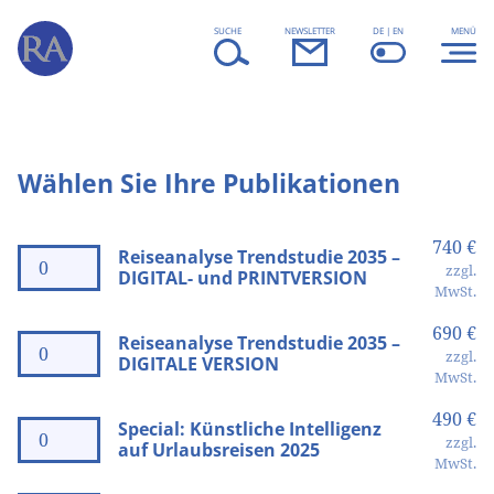
Skip to content
SUCHE
NEWSLETTER
DE | EN
MENÜ
Wählen Sie Ihre Publikationen
740 €
Reiseanalyse Trendstudie 2035 –
zzgl.
DIGITAL- und PRINTVERSION
MwSt.
690 €
Reiseanalyse Trendstudie 2035 –
zzgl.
DIGITALE VERSION
MwSt.
490 €
Special: Künstliche Intelligenz
zzgl.
auf Urlaubsreisen 2025
MwSt.